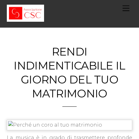
Skip
Me
to
content
RENDI
INDIMENTICABILE IL
GIORNO DEL TUO
MATRIMONIO
La musica è in grado di trasmettere profonde